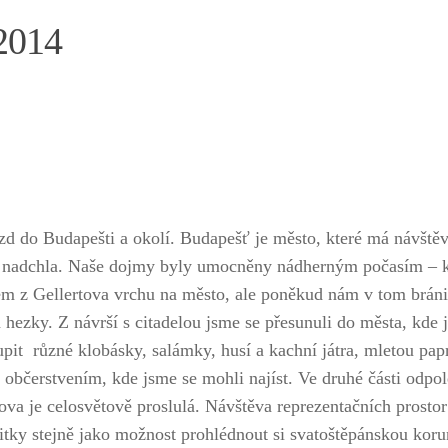
 2014
ezd do Budapešti a okolí. Budapešť je město, které má návšt
aji nadchla. Naše dojmy byly umocněny nádherným počasím –
dem z Gellertova vrchu na město, ale poněkud nám v tom bráni
n hezky. Z návrší s citadelou jsme se přesunuli do města, kde
upit různé klobásky, salámky, husí a kachní játra, mletou pap
 občerstvením, kde jsme se mohli najíst. Ve druhé části odpo
va je celosvětově proslulá. Návštěva reprezentačních prostor
tky stejně jako možnost prohlédnout si svatoštěpánskou koru