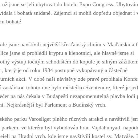
 už jsme se jeli ubytovat do hotelu Expo Congress. Ubytován
vídala i bohatá snídaně. Zájemci si mohli dopředu objednat i 
lmi bohaté
de jsme navštívili největší křesťanský chrám v Maďarsku a tř
ice jsme si prohlédli kryptu a klenotnici, ale hlavně jsme si
otný výstup točitým schodištěm do kopule je silným zážitkem
c, který je od roku 1934 postupně vykopávaný a částečně
turních akcí. V době naší návštěvy zde právě probíhala Konfe
zastávkou tohoto dne bylo městečko Szentendre, které je je
Večer na nás čekala v Budapešti nezapomenutelná plavba lodí 
i. Nejkrásnější byl Parlament a Budínský vrch.
ského parku Varosliget plného různých atrakcí a navštívili js
 parkem, ve kterém byl vybudován hrad Vajdahunyad, napod
jeli na Hradní vrch, kde jsme navštívili kostel sv. Matyáše, 