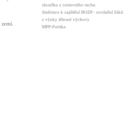
zkoušku z cestovního ruchu
Směrnice k zajištění BOZP - uvolnění žáků
z výuky tělesné výchovy
 zemí.
MPP-Fortika