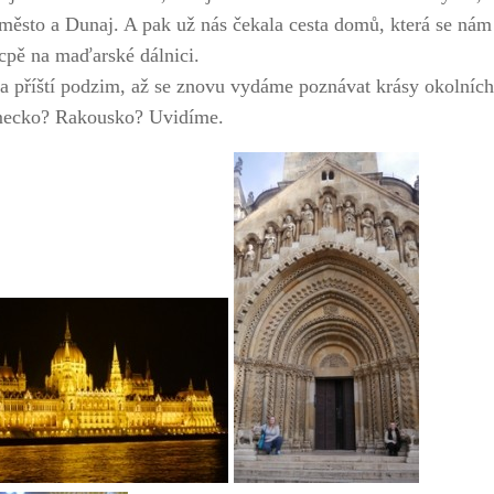
 město a Dunaj. A pak už nás čekala cesta domů, která se nám
cpě na maďarské dálnici.
a příští podzim, až se znovu vydáme poznávat krásy okolních
mecko? Rakousko? Uvidíme.