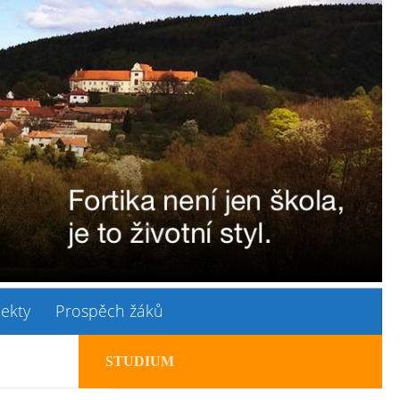
jekty
Prospěch žáků
STUDIUM