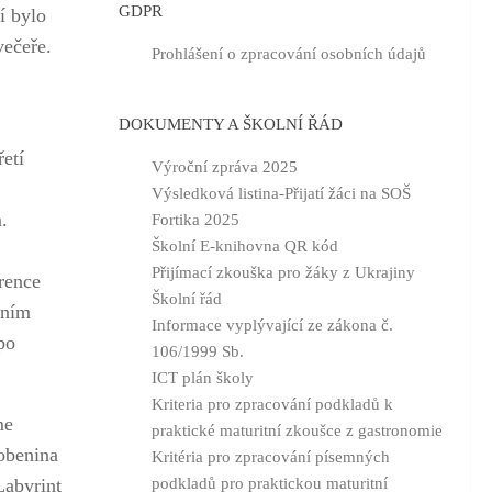
GDPR
í bylo
večeře.
Prohlášení o zpracování osobních údajů
DOKUMENTY A ŠKOLNÍ ŘÁD
etí
Výroční zpráva 2025
Výsledková listina-Přijatí žáci na SOŠ
.
Fortika 2025
Školní E-knihovna QR kód
Přijímací zkouška pro žáky z Ukrajiny
rence
Školní řád
dním
Informace vyplývající ze zákona č.
po
106/1999 Sb.
ICT plán školy
Kriteria pro zpracování podkladů k
me
praktické maturitní zkoušce z gastronomie
obenina
Kritéria pro zpracování písemných
Labyrint
podkladů pro praktickou maturitní