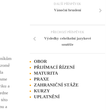
DALŠÍ PŘÍSPĚVEK
Vánoční bruslení
PŘECHOZÍ PŘÍSPĚVEK
Výsledky celoškolní jazykové
soutěže
ěvníkům
OBOR
 kromě
PŘIJÍMACÍ ŘÍZENÍ
la
MATURITA
 jsme
PRAXE
ZAHRANIČNÍ STÁŽE
riku a
KURZY
ledne
UPLATNĚNÍ
 této
nu a