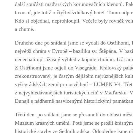
další součásti maďarských korunovačních klenotů. Pak
luxusní, jde totiž o čtyřhvězdičkový hotel. Tomu odpo
Kdo si objednal, neprohloupil. Večeře byly rovněž ve
a chutné.
Druhého dne po snídani jsme se vydali do Ostřihomi, k
největší chrám v Evropě – baziliku sv. Štěpána. V bazil
nenechali ujít úžasný výhled z kopule chrámu. Už sam
Z Ostřihomi jsme odjeli do Visegrádu. Královský palá
zrekonstruovaný, je častým dějištěm nejrůznějších kul
vyšegrádských zemí pro osvětlení – LUMEN V4. Třetí 
z nejvyhledávanějších turistických cílů v Maďarsku. 
Dunaji s nádherně nasvícenými historickými památkam
Třetí den po snídani jsme se přesunuli do oblasti měst
Muzeum krásných umění. Poté jsme se prošli krásným
historické stavby ze Sedmihradska. Odpoledne jsme pře