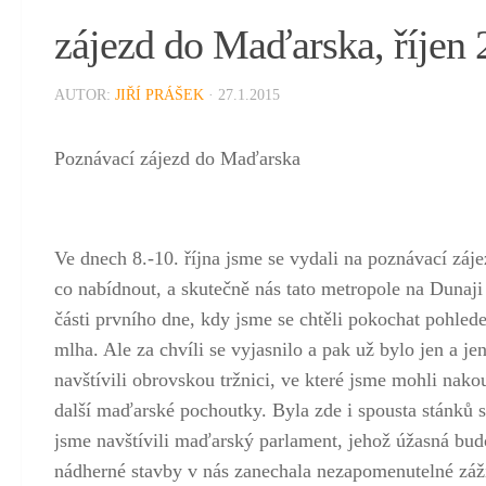
zájezd do Maďarska, říjen
AUTOR:
JIŘÍ PRÁŠEK
· 27.1.2015
Poznávací zájezd do Maďarska
Ve dnech 8.-10. října jsme se vydali na poznávací záj
co nabídnout, a skutečně nás tato metropole na Dun
části prvního dne, kdy jsme se chtěli pokochat pohle
mlha. Ale za chvíli se vyjasnilo a pak už bylo jen a je
navštívili obrovskou tržnici, ve které jsme mohli nako
další maďarské pochoutky. Byla zde i spousta stánků s
jsme navštívili maďarský parlament, jehož úžasná budo
nádherné stavby v nás zanechala nezapomenutelné záži