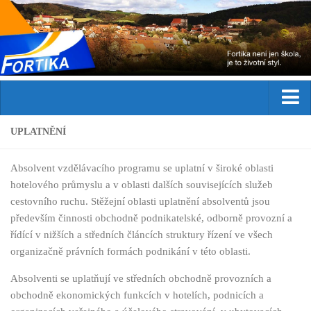
Domů
UPLATNĚNÍ
Aktuality
Absolvent vzdělávacího programu se uplatní v široké oblasti
Studium
hotelového průmyslu a v oblasti dalších souvisejících služeb
cestovního ruchu. Stěžejní oblasti uplatnění absolventů jsou
Obor
především činnosti obchodně podnikatelské, odborně provozní a
Přijímací řízení
řídící v nižších a středních článcích struktury řízení ve všech
Praxe
organizačně právních formách podnikání v této oblasti.
Zahraniční stáže
Absolventi se uplatňují ve středních obchodně provozních a
obchodně ekonomických funkcích v hotelích, podnicích a
Kurzy