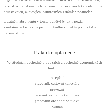
organizacích veřejného a účelového stravování, v ubytovacích,
Maturita
lázeňských a rekreačních zařízeních, v cestovních kancelářích, v
Uplatnění
družstevních, akciových, soukromých i státních podnicích.
Roční plán školy 2025/26
Uplatnění absolventů v tomto odvětví je jak v pozici
zaměstnanecké, tak i v pozici právního subjektu podnikání v
Pro rodiče
daném oboru.
Třídní schůzky
Roční plán školy 2025/26
Praktické uplatnění:
Soubory ke stažení
Učitelé
Ve středních obchodně provozních a obchodně ekonomických
funkcích
Kontakty
recepční
Projekty
pracovník cestovní kanceláře
Prospěch žáků
provozní
pracovník ekonomického úseku
pracovník obchodního úseku
barman