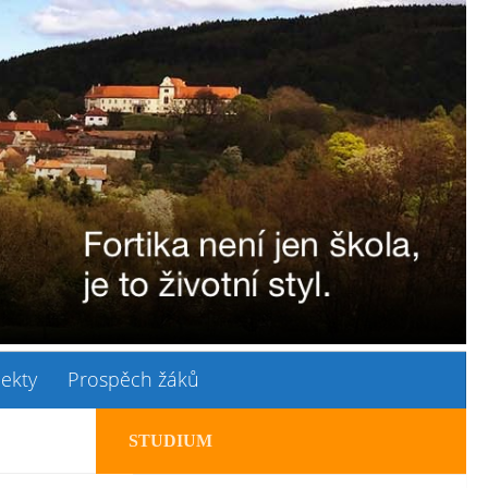
jekty
Prospěch žáků
STUDIUM