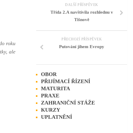
DALŠÍ PŘÍSPĚVEK
Třída 2.A navštívila rozhlednu v
Tišnově
PŘECHOZÍ PŘÍSPĚVEK
 do roku
Putování jihem Evropy
tky, ale
OBOR
PŘIJÍMACÍ ŘÍZENÍ
MATURITA
PRAXE
ZAHRANIČNÍ STÁŽE
KURZY
UPLATNĚNÍ