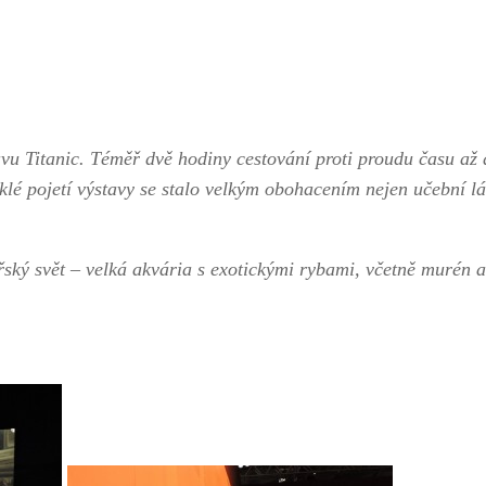
avu Titanic. Téměř dvě hodiny cestování proti proudu času až
lé pojetí výstavy se stalo velkým obohacením nejen učební lá
ský svět – velká akvária s exotickými rybami, včetně murén a