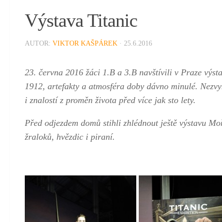
Výstava Titanic
AUTOR:
VIKTOR KAŠPÁREK
· 25.6.2016
23. června 2016 žáci 1.B a 3.B navštívili v Praze výst
1912, artefakty a atmosféra doby dávno minulé. Nezvyk
i znalostí z proměn života před více jak sto lety.
Před odjezdem domů stihli zhlédnout ještě výstavu Moř
žraloků, hvězdic i piraní.