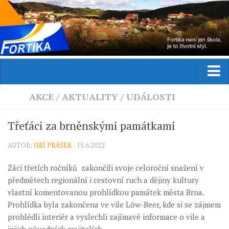
Domů
AKCE
/
AKTUALITY
/
UDÁLOSTI
Aktuality
Třeťáci za brněnskými památkami
Studium
AUTOR:
JIŘÍ PRÁŠEK
· 15.6.2022
Obor
Žáci třetích ročníků zakončili svoje celoroční snažení v
Přijímací řízení
předmětech regionální i cestovní ruch a dějiny kultury
Praxe
vlastní komentovanou prohlídkou památek města Brna.
Zahraniční stáže
Prohlídka byla zakončena ve vile Löw-Beer, kde si se zájmem
prohlédli interiér a vyslechli zajímavé informace o vile a
Kurzy
jejich původních majitelích.