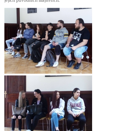
Maturita
Uplatnění
Roční plán školy 2025/26
Pro rodiče
Třídní schůzky
Roční plán školy 2025/26
Soubory ke stažení
Učitelé
Kontakty
Projekty
Prospěch žáků