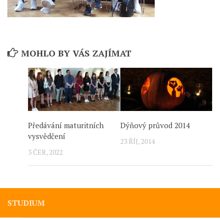
MOHLO BY VÁS ZAJÍMAT
Předávání maturitních
Dýňový průvod 2014
vysvědčení
23 ŘÍJ, 2014
3 ČER, 2022
STUDIUM