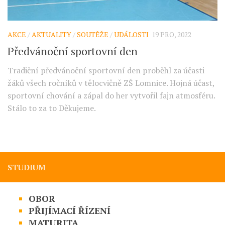
AKCE
/
AKTUALITY
/
SOUTĚŽE
/
UDÁLOSTI
19 PRO, 2022
Předvánoční sportovní den
Tradiční předvánoční sportovní den proběhl za účasti
žáků všech ročníků v tělocvičně ZŠ Lomnice. Hojná účast,
sportovní chování a zápal do her vytvořil fajn atmosféru.
Stálo to za to Děkujeme.
STUDIUM
OBOR
PŘIJÍMACÍ ŘÍZENÍ
MATURITA