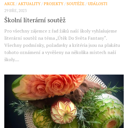
AKCE
/
AKTUALITY
/
PROJEKTY
/
SOUTĚŽE
/
UDÁLOSTI
29 BŘE, 2023
Školní literární soutěž
Pro všechny zájemce z řad žáků naší školy vyhlašujeme
literární soutěž na téma „Útěk Do Světa Fantasy“.
Všechny podmínky, požadavky a kritéria jsou na plakátu
tohoto oznámení a vyvěšeny na několika místech naší
školy....