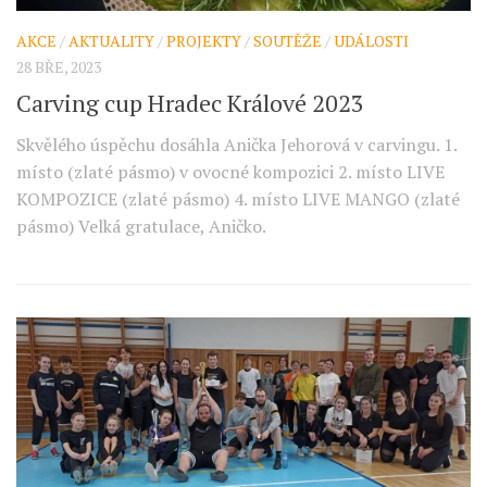
AKCE
/
AKTUALITY
/
PROJEKTY
/
SOUTĚŽE
/
UDÁLOSTI
28 BŘE, 2023
Carving cup Hradec Králové 2023
Skvělého úspěchu dosáhla Anička Jehorová v carvingu. 1.
místo (zlaté pásmo) v ovocné kompozici 2. místo LIVE
KOMPOZICE (zlaté pásmo) 4. místo LIVE MANGO (zlaté
pásmo) Velká gratulace, Aničko.