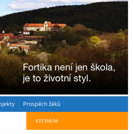
ojekty
Prospěch žáků
STUDIUM