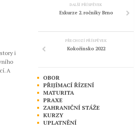
DALŠÍ PŘÍSPĚVEK
Exkurze 2. ročníky Brno
PŘECHOZÍ PŘÍSPĚVEK
Kokořínsko 2022
story i
ovního
cí. A
OBOR
PŘIJÍMACÍ ŘÍZENÍ
MATURITA
PRAXE
ZAHRANIČNÍ STÁŽE
KURZY
UPLATNĚNÍ