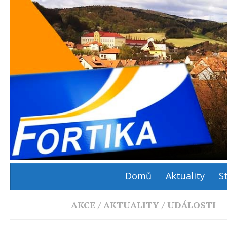
Domů
Aktuality
S
AKCE
/
AKTUALITY
/
UDÁLOSTI