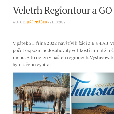
Veletrh Regiontour a GO
AUTOR:
JIŘÍ PRÁŠEK
· 21.10.2022
V pátek 21. října 2022 navštívili žáci 3.B a 4.AB 
počet expozic nedosahovaly velikostí minulé ročn
ruchu. A to nejen v našich regionech. Vystavovat
bylo z čeho vybírat.