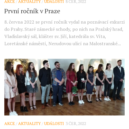
AKCE
/
AKTUALITY
/
UDÁLOSTI
8 ČER, 2022
První ročník v Praze
8. června 2022 se první ročník vydal na poznávací exkurzi
do Prahy. Staré zámecké schody, po nich na Pražský hrad,
Vladislavský sál, klášter sv. Jiří, katedrála sv. Víta,
Loretánské náměstí, Nerudovou ulicí na Malostranské...
AKCE
/
AKTUALITY
/
UDÁLOSTI
3 ČER, 2022