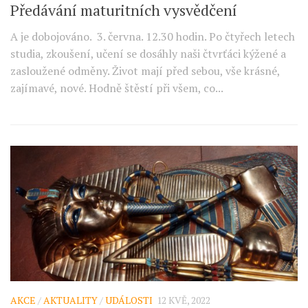
Předávání maturitních vysvědčení
A je dobojováno. 3. června. 12.30 hodin. Po čtyřech letech
studia, zkoušení, učení se dosáhly naši čtvrťáci kýžené a
zasloužené odměny. Život mají před sebou, vše krásné,
zajímavé, nové. Hodně štěstí při všem, co...
AKCE
/
AKTUALITY
/
UDÁLOSTI
12 KVĚ, 2022