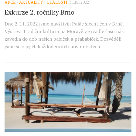
AKCE
/
AKTUALITY
/
UDÁLOSTI
3 LIS, 2022
Exkurze 2. ročníky Brno
Dne 2. 11. 2022 jsme navštívili Palác šlechtičen v Brně.
Výstava Tradiční kultura na Moravě v zrcadle času nás
zavedla do dob našich babiček a prababiček. Dozvěděli
jsme se o jejich každodenních povinnostech i...