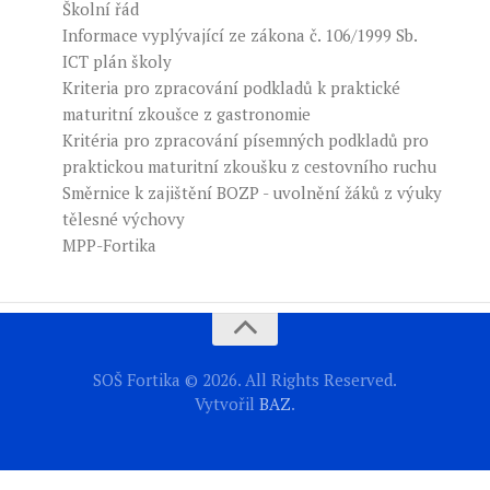
Školní řád
Informace vyplývající ze zákona č. 106/1999 Sb.
ICT plán školy
Kriteria pro zpracování podkladů k praktické
maturitní zkoušce z gastronomie
Kritéria pro zpracování písemných podkladů pro
praktickou maturitní zkoušku z cestovního ruchu
Směrnice k zajištění BOZP - uvolnění žáků z výuky
tělesné výchovy
MPP-Fortika
SOŠ Fortika © 2026. All Rights Reserved.
Vytvořil
BAZ
.