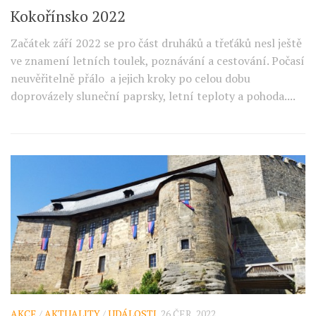
Kokořínsko 2022
Začátek září 2022 se pro část druháků a třeťáků nesl ještě
ve znamení letních toulek, poznávání a cestování. Počasí
neuvěřitelně přálo a jejich kroky po celou dobu
doprovázely sluneční paprsky, letní teploty a pohoda....
AKCE
/
AKTUALITY
/
UDÁLOSTI
26 ČER, 2022