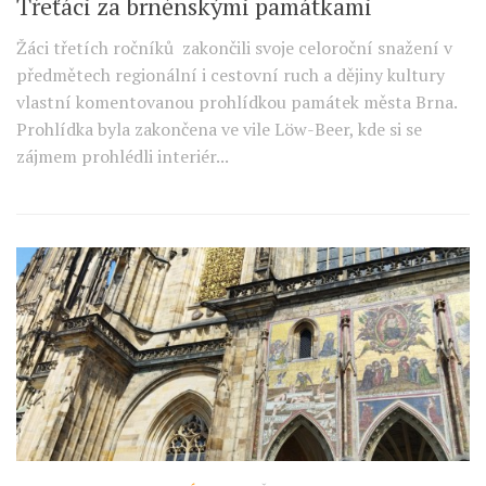
Třeťáci za brněnskými památkami
Žáci třetích ročníků zakončili svoje celoroční snažení v
předmětech regionální i cestovní ruch a dějiny kultury
vlastní komentovanou prohlídkou památek města Brna.
Prohlídka byla zakončena ve vile Löw-Beer, kde si se
zájmem prohlédli interiér...