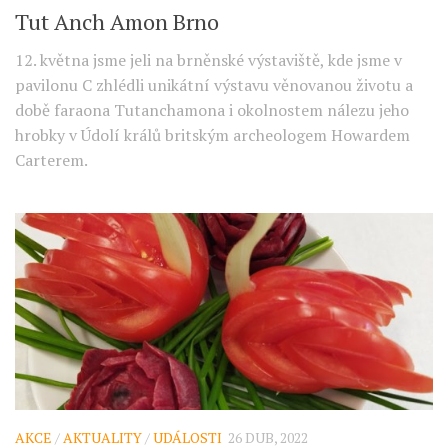
Tut Anch Amon Brno
12. května jsme jeli na brněnské výstaviště, kde jsme v
pavilonu C zhlédli unikátní výstavu věnovanou životu a
době faraona Tutanchamona i okolnostem nálezu jeho
hrobky v Údolí králů britským archeologem Howardem
Carterem.
AKCE
/
AKTUALITY
/
UDÁLOSTI
26 DUB, 2022