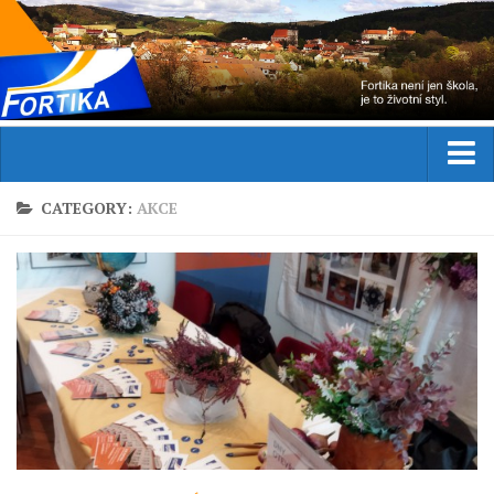
Domů
CATEGORY:
AKCE
Aktuality
Studium
Obor
Přijímací řízení
Praxe
Zahraniční stáže
Kurzy