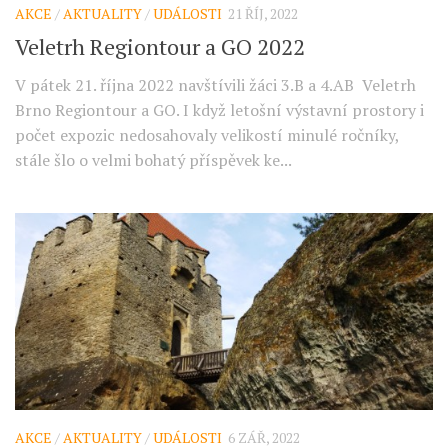
AKCE
/
AKTUALITY
/
UDÁLOSTI
21 ŘÍJ, 2022
Veletrh Regiontour a GO 2022
V pátek 21. října 2022 navštívili žáci 3.B a 4.AB Veletrh
Brno Regiontour a GO. I když letošní výstavní prostory i
počet expozic nedosahovaly velikostí minulé ročníky,
stále šlo o velmi bohatý příspěvek ke...
AKCE
/
AKTUALITY
/
UDÁLOSTI
6 ZÁŘ, 2022