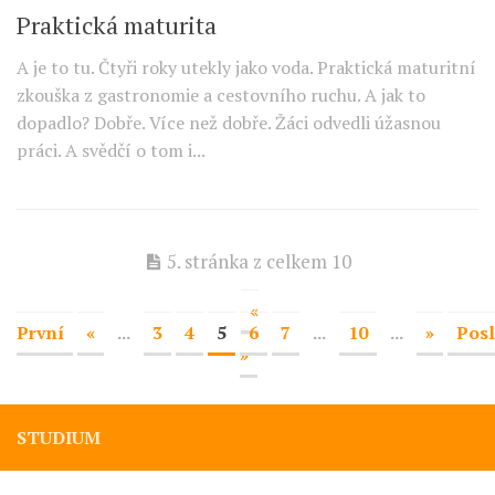
Praktická maturita
A je to tu. Čtyři roky utekly jako voda. Praktická maturitní
zkouška z gastronomie a cestovního ruchu. A jak to
dopadlo? Dobře. Více než dobře. Žáci odvedli úžasnou
práci. A svědčí o tom i...
5. stránka z celkem 10
«
První
«
...
3
4
5
6
7
...
10
...
»
Posl
»
STUDIUM