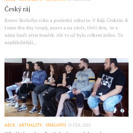
Český ráj
Konec školního roku a poslední exkurze. V Ráji. Českém. K
tomu dva dny tropů, azuro a na závěr, třetí den, se s
námi loučí série bouřek. Ale to už bylo celkem jedno. To
nejdůležitější...
AKCE
/
AKTUALITY
/
UDÁLOSTI
15 ČER, 2022