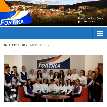
Domů
CATEGORY:
AKTUALITY
Aktuality
Studium
Obor
Přijímací řízení
Praxe
Zahraniční stáže
Kurzy