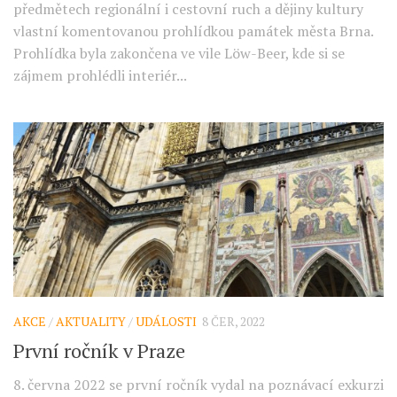
předmětech regionální i cestovní ruch a dějiny kultury
vlastní komentovanou prohlídkou památek města Brna.
Prohlídka byla zakončena ve vile Löw-Beer, kde si se
zájmem prohlédli interiér...
AKCE
/
AKTUALITY
/
UDÁLOSTI
8 ČER, 2022
První ročník v Praze
8. června 2022 se první ročník vydal na poznávací exkurzi