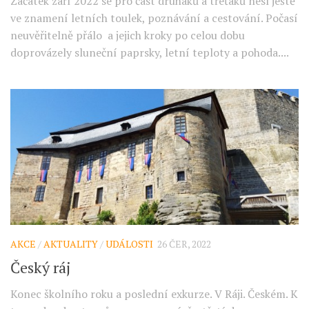
Začátek září 2022 se pro část druháků a třeťáků nesl ještě
ve znamení letních toulek, poznávání a cestování. Počasí
neuvěřitelně přálo a jejich kroky po celou dobu
doprovázely sluneční paprsky, letní teploty a pohoda....
AKCE
/
AKTUALITY
/
UDÁLOSTI
26 ČER, 2022
Český ráj
Konec školního roku a poslední exkurze. V Ráji. Českém. K