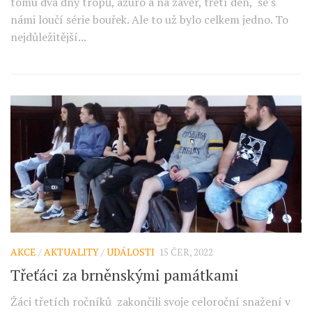
tomu dva dny tropů, azuro a na závěr, třetí den, se s
námi loučí série bouřek. Ale to už bylo celkem jedno. To
nejdůležitější...
AKCE
/
AKTUALITY
/
UDÁLOSTI
15 ČER, 2022
Třeťáci za brněnskými památkami
Žáci třetích ročníků zakončili svoje celoroční snažení v