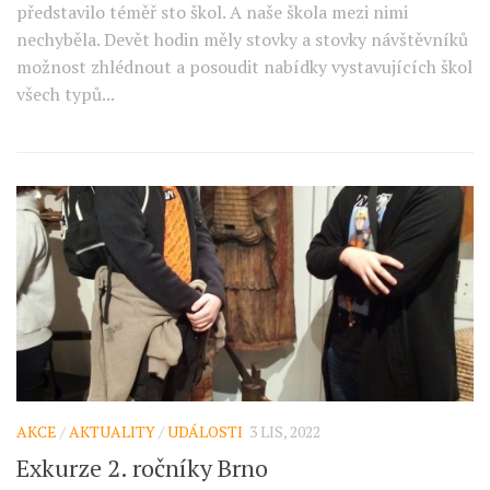
představilo téměř sto škol. A naše škola mezi nimi
nechyběla. Devět hodin měly stovky a stovky návštěvníků
možnost zhlédnout a posoudit nabídky vystavujících škol
všech typů...
AKCE
/
AKTUALITY
/
UDÁLOSTI
3 LIS, 2022
Exkurze 2. ročníky Brno