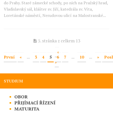
do Prahy. Staré zámecké schody, po nich na Pražský hrad,
Vladislavský sál, klášter sv. Jiří, katedrála sv. Víta,
Loretánské náměstí, Nerudovou ulicí na Malostranské...
5. stránka z celkem 13
«
První
«
...
3
4
5
6
7
...
10
...
»
Posl
»
STUDIUM
OBOR
PŘIJÍMACÍ ŘÍZENÍ
MATURITA