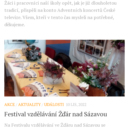
Žáci i pracovníci naší školy opět, jak je již dlouholetou
tradicí, přispěli na konto Adventních koncertů České
televize. Všem, kteří v tento čas mysleli na potřebné,
děkujeme.
AKCE
/
AKTUALITY
/
UDÁLOSTI
10 LIS, 2022
Festival vzdělávání Žďár nad Sázavou
Na Festivalu vzdělávání ve Žďáru nad Sázavou se