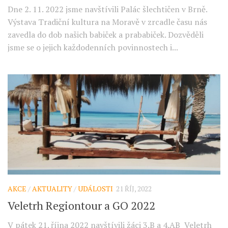
Dne 2. 11. 2022 jsme navštívili Palác šlechtičen v Brně.
Výstava Tradiční kultura na Moravě v zrcadle času nás
zavedla do dob našich babiček a prababiček. Dozvěděli
jsme se o jejich každodenních povinnostech i...
AKCE
/
AKTUALITY
/
UDÁLOSTI
21 ŘÍJ, 2022
Veletrh Regiontour a GO 2022
V pátek 21. října 2022 navštívili žáci 3.B a 4.AB Veletrh