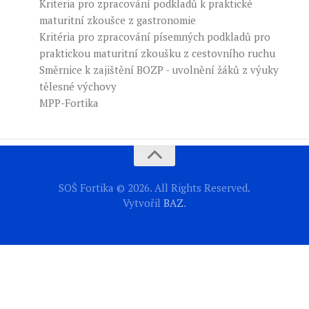
Kriteria pro zpracování podkladů k praktické
maturitní zkoušce z gastronomie
Kritéria pro zpracování písemných podkladů pro
praktickou maturitní zkoušku z cestovního ruchu
Směrnice k zajištění BOZP - uvolnění žáků z výuky
tělesné výchovy
MPP-Fortika
SOŠ Fortika © 2026. All Rights Reserved.
Vytvořil
BAZ
.