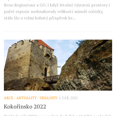
Brno Regiontour a GO. I když letošní výstavní prostory i
počet expozic nedosahovaly velikostí minulé ročníky,
stále šlo o velmi bohatý příspěvek ke...
AKCE
/
AKTUALITY
/
UDÁLOSTI
6 ZÁŘ, 2022
Kokořínsko 2022