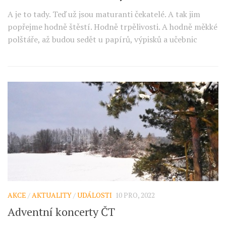
A je to tady. Teď už jsou maturanti čekatelé. A tak jim
popřejme hodně štěstí. Hodně trpělivosti. A hodně měkké
polštáře, až budou sedět u papírů, výpisků a učebnic
AKCE
/
AKTUALITY
/
UDÁLOSTI
10 PRO, 2022
Adventní koncerty ČT